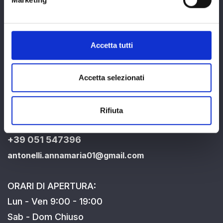
Accetta tutti
Sede: Via del Fonditore 1/3 40138 - Bologna
Accetta selezionati
Contattaci
Rifiuta
RECAPITI:
+39 051 547396
antonelli.annamaria01@gmail.com
ORARI DI APERTURA:
Lun - Ven 9:00 - 19:00
Sab - Dom Chiuso