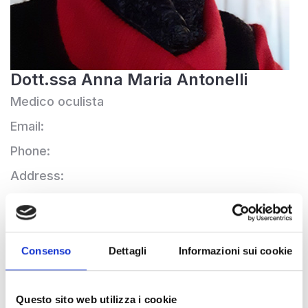
Dott.ssa Anna Maria Antonelli
Medico oculista
Email:
Phone:
Address:
Website:
La Dott.ssa Antonelli Anna Maria, medico
Consenso
Dettagli
Informazioni sui cookie
oculista, segue i pazienti presso lo studio di
Bologna: qui troverai tutte le tecnologie
Questo sito web utilizza i cookie