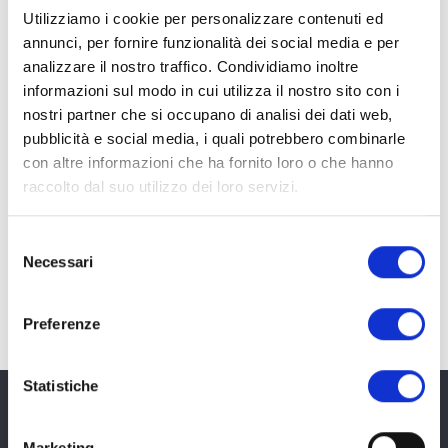
moderne necessarie alla cura e alla diagnosi dei
Utilizziamo i cookie per personalizzare contenuti ed
annunci, per fornire funzionalità dei social media e per
problemi visivi.
analizzare il nostro traffico. Condividiamo inoltre
informazioni sul modo in cui utilizza il nostro sito con i
nostri partner che si occupano di analisi dei dati web,
pubblicità e social media, i quali potrebbero combinarle
con altre informazioni che ha fornito loro o che hanno
raccolto dal suo utilizzo dei loro servizi.
Selezione
Necessari
del
consenso
Preferenze
Statistiche
Marketing